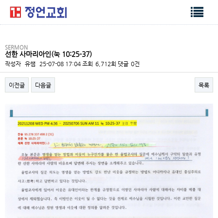
SERMON
선한 사마리아인(눅 10:25-37)
작성자
유쌤
25-07-08 17:04
조회
6,712회
댓글
0건
이전글
다음글
목록
본문