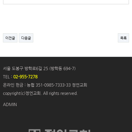
이전글
다음글
목록
서울 도봉구 방학로6길 25 (방학동 694-7)
TEL :
02-955-7278
온라인 헌금 : 농협 351-0985-7333-33 정언교회
copyright(c)정언교회. All rights reserved.
ADMIN