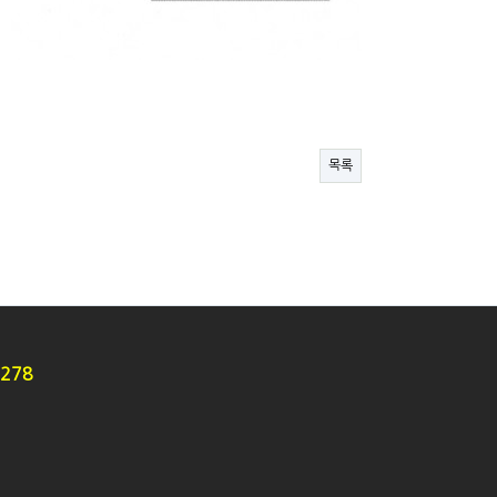
목록
7278