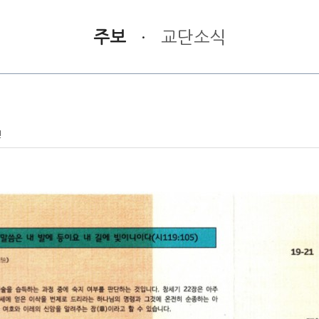
주보
·
교단소식
건