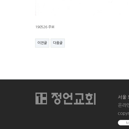
190526 주보
이전글
다음글
서울 
온라인
copyr
M