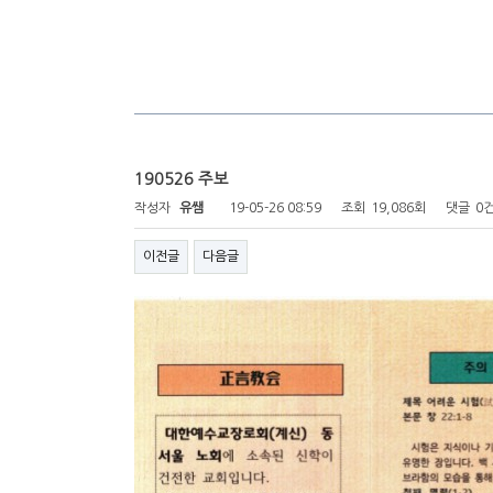
190526 주보
작성자
유쌤
19-05-26 08:59
조회
19,086회
댓글
0
이전글
다음글