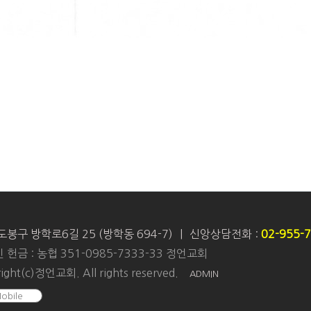
도봉구 방학로6길 25 (방학동 694-7)
|
신앙상담전화 :
02-955-
 헌금 : 농협 351-0985-7333-33 정언교회
ight(c)정언교회. All rights reserved.
ADMIN
obile