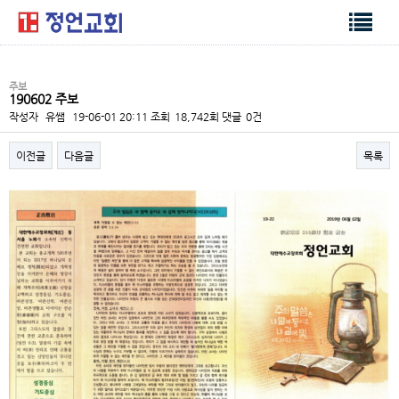
주보
190602 주보
작성자
유쌤
19-06-01 20:11
조회
18,742회
댓글
0건
이전글
다음글
목록
본문