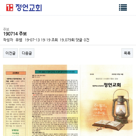
주보
190714 주보
작성자
유쌤
19-07-13 19:19
조회
19,079회
댓글
0건
이전글
다음글
목록
본문