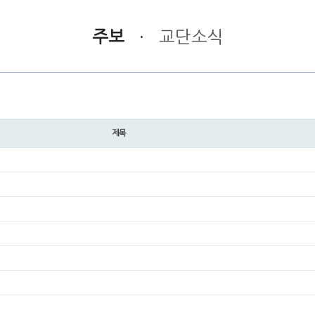
주보
·
교단소식
제목