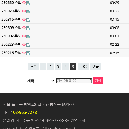
250330 주보
03-29
250323 주보
03-22
250316 주보
03-15
250309 주보
03-08
250302 주보
03-01
250223 주보
02-22
250216 주보
02-15
처음
1
2
3
4
5
다음
맨끝
서울 도봉구 방학로6길 25 (방학동 694-7)
TEL :
02-955-7278
온라인 헌금 : 농협 351-0985-7333-33 정언교회
copyright(c)정언교회. All rights reserved.